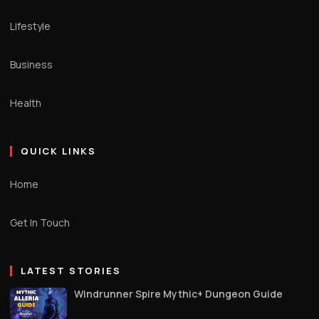
Lifestyle
Business
Health
QUICK LINKS
Home
Get In Touch
LATEST STORIES
Windrunner Spire Mythic+ Dungeon Guide