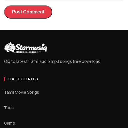
Old to latest Tamil audio mp3 songs free download
CATEGORIES
Tamil Movie Songs
Tech
Game