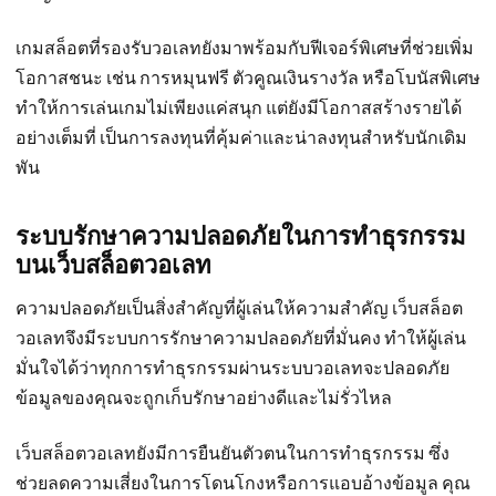
เกมสล็อตที่รองรับวอเลทยังมาพร้อมกับฟีเจอร์พิเศษที่ช่วยเพิ่ม
โอกาสชนะ เช่น การหมุนฟรี ตัวคูณเงินรางวัล หรือโบนัสพิเศษ
ทำให้การเล่นเกมไม่เพียงแค่สนุก แต่ยังมีโอกาสสร้างรายได้
อย่างเต็มที่ เป็นการลงทุนที่คุ้มค่าและน่าลงทุนสำหรับนักเดิม
พัน
ระบบรักษาความปลอดภัยในการทำธุรกรรม
บนเว็บสล็อตวอเลท
ความปลอดภัยเป็นสิ่งสำคัญที่ผู้เล่นให้ความสำคัญ เว็บสล็อต
วอเลทจึงมีระบบการรักษาความปลอดภัยที่มั่นคง ทำให้ผู้เล่น
มั่นใจได้ว่าทุกการทำธุรกรรมผ่านระบบวอเลทจะปลอดภัย
ข้อมูลของคุณจะถูกเก็บรักษาอย่างดีและไม่รั่วไหล
เว็บสล็อตวอเลทยังมีการยืนยันตัวตนในการทำธุรกรรม ซึ่ง
ช่วยลดความเสี่ยงในการโดนโกงหรือการแอบอ้างข้อมูล คุณ