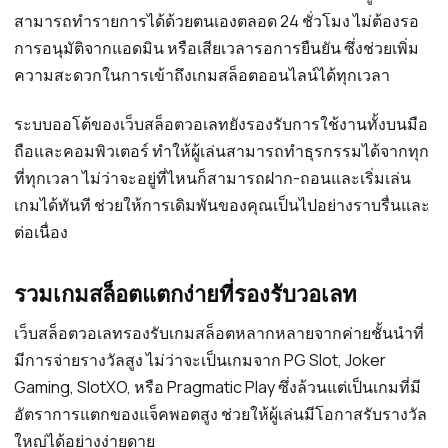
สามารถทำรายการได้ด้วยตนเองตลอด 24 ชั่วโมง ไม่ต้องรอ
การอนุมัติจากแอดมิน หรือเสียเวลารอการยืนยัน ซึ่งช่วยเพิ่ม
ความสะดวกในการเข้าถึงเกมสล็อตออนไลน์ได้ทุกเวลา
ระบบออโต้ของเว็บสล็อตวอเลทยังรองรับการใช้งานทั้งบนมือ
ถือและคอมพิวเตอร์ ทำให้ผู้เล่นสามารถทำธุรกรรมได้จากทุก
ที่ทุกเวลา ไม่ว่าจะอยู่ที่ไหนก็สามารถฝาก-ถอนและเริ่มเล่น
เกมได้ทันที ช่วยให้การเดิมพันของคุณเป็นไปอย่างราบรื่นและ
ต่อเนื่อง
รวมเกมสล็อตแตกง่ายที่รองรับวอเลท
เว็บสล็อตวอเลทรองรับเกมสล็อตหลากหลายจากค่ายชั้นนำที่
มีการจ่ายรางวัลสูง ไม่ว่าจะเป็นเกมจาก PG Slot, Joker
Gaming, SlotXO, หรือ Pragmatic Play ซึ่งล้วนแต่เป็นเกมที่มี
อัตราการแตกของแจ็คพอตสูง ช่วยให้ผู้เล่นมีโอกาสรับรางวัล
ใหญ่ได้อย่างง่ายดาย