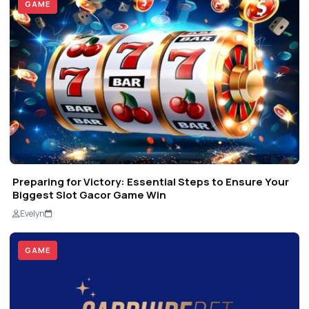
GAME
Preparing for Victory: Essential Steps to Ensure Your
Biggest Slot Gacor Game Win
Evelyn
GAME