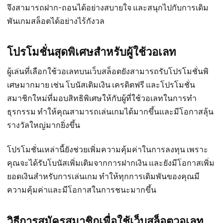
จึงสามารถฝาก-ถอนได้อย่างสบายใจ และสนุกไปกับการเดิม
พันเกมสล็อตได้อย่างไร้กังวล
โปรโมชั่นสุดพิเศษสำหรับผู้ใช้วอเลท
ผู้เล่นที่เลือกใช้วอเลทบนเว็บสล็อตยังสามารถรับโปรโมชั่นพิ
เศษมากมาย เช่น โบนัสเติมเงิน เครดิตฟรี และโปรโมชั่น
สมาชิกใหม่ที่มอบสิทธิพิเศษให้กับผู้ที่ใช้วอเลทในการทำ
ธุรกรรม ทำให้คุณสามารถเล่นเกมได้มากขึ้นและมีโอกาสลุ้น
รางวัลใหญ่มากยิ่งขึ้น
โปรโมชั่นเหล่านี้ยังช่วยเพิ่มความคุ้มค่าในการลงทุน เพราะ
คุณจะได้รับโบนัสเพิ่มเติมจากการฝากเงิน และยังมีโอกาสเพิ่ม
ยอดเงินสำหรับการเล่นเกม ทำให้ทุกการเดิมพันของคุณมี
ความคุ้มค่าและมีโอกาสในการชนะมากขึ้น
วิธีการสมัครสมาชิกเพื่อใช้เว็บสล็อตวอเลท