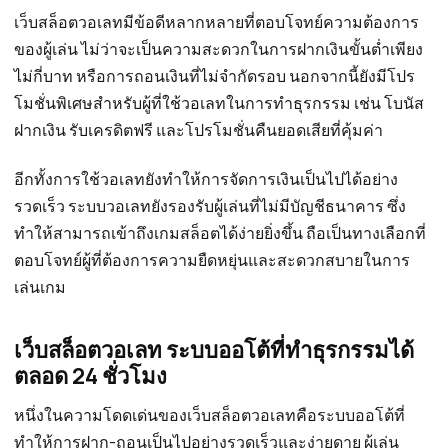
เว็บสล็อตวอเลทมีข้อดีหลากหลายที่ตอบโจทย์ความต้องการ
ของผู้เล่น ไม่ว่าจะเป็นความสะดวกในการฝากเงินขั้นต่ำเพียง
ไม่กี่บาท หรือการถอนเงินที่ไม่จำกัดรอบ นอกจากนี้ยังมีโปร
โมชั่นพิเศษสำหรับผู้ที่ใช้วอเลทในการทำธุรกรรม เช่น โบนัส
ฝากเงิน รับเครดิตฟรี และโปรโมชั่นคืนยอดเสียที่คุ้มค่า
อีกทั้งการใช้วอเลทยังทำให้การจัดการเงินเป็นไปได้อย่าง
รวดเร็ว ระบบวอเลทยังรองรับผู้เล่นที่ไม่มีบัญชีธนาคาร ซึ่ง
ทำให้สามารถเข้าถึงเกมสล็อตได้ง่ายยิ่งขึ้น ถือเป็นทางเลือกที่
ตอบโจทย์ผู้ที่ต้องการความยืดหยุ่นและสะดวกสบายในการ
เล่นเกม
เว็บสล็อตวอเลท ระบบออโต้ที่ทำธุรกรรมได้
ตลอด 24 ชั่วโมง
หนึ่งในความโดดเด่นของเว็บสล็อตวอเลทคือระบบออโต้ที่
ทำให้การฝาก-ถอนเป็นไปอย่างรวดเร็วและง่ายดาย ผู้เล่น